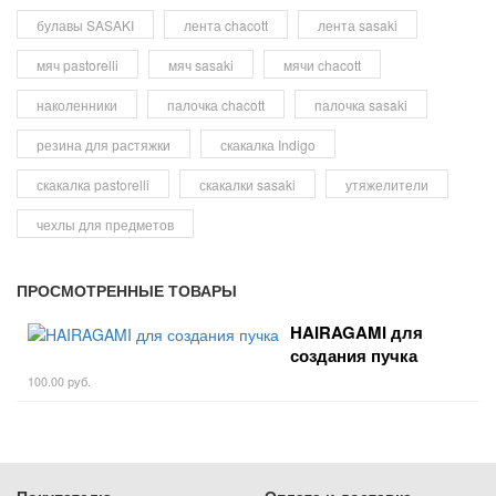
булавы SASAKI
лента chacott
лента sasaki
мяч pastorelli
мяч sasaki
мячи chacott
наколенники
палочка chacott
палочка sasaki
резина для растяжки
скакалка Indigo
скакалка pastorelli
скакалки sasaki
утяжелители
чехлы для предметов
ПРОСМОТРЕННЫЕ ТОВАРЫ
HAIRAGAMI для
создания пучка
100.00 руб.