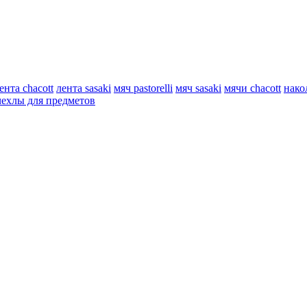
ента chacott
лента sasaki
мяч pastorelli
мяч sasaki
мячи chacott
нако
чехлы для предметов