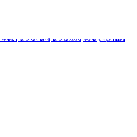
ленники
палочка chacott
палочка sasaki
резина для растяжки