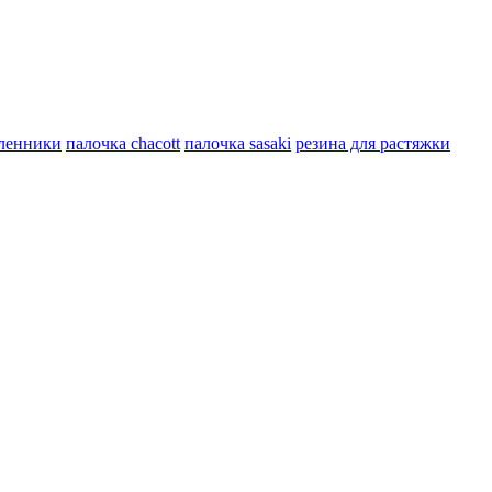
ленники
палочка chacott
палочка sasaki
резина для растяжки