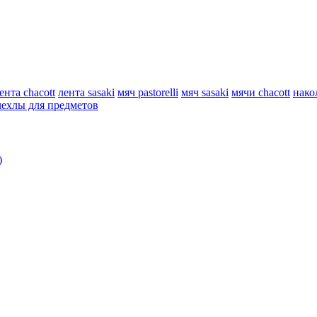
ента chacott
лента sasaki
мяч pastorelli
мяч sasaki
мячи chacott
нако
чехлы для предметов