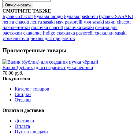
Опубликовать
СМОТРИТЕ ТАКЖЕ
Булавы chacott
Булавы indigo
Булавы pastorelli
булавы SASAKI
лента chacott
лента sasaki
мяч pastorelli
мяч sasaki
мячи chacott
наколенники
палочка chacott
палочка sasaki
резина для
растяжки
скакалка Indigo
скакалка pastorelli
скакалки sasaki
утяжелители
чехлы для предметов
Просмотренные товары
Валик (бублик) для создания пучка чёрный
70.00 руб.
Покупателю
Каталог товаров
Скидки
Отзывы
Оплата и доставка
Доставка
Оплата
Пункты выдачи