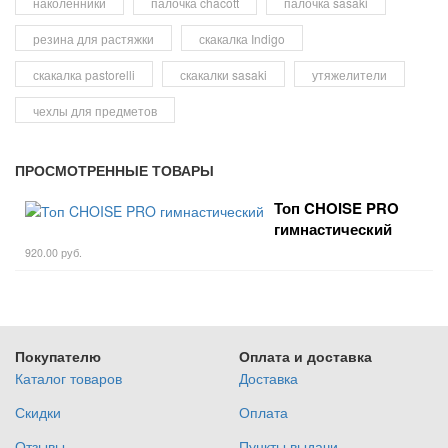
наколенники
палочка chacott
палочка sasaki
резина для растяжки
скакалка Indigo
скакалка pastorelli
скакалки sasaki
утяжелители
чехлы для предметов
ПРОСМОТРЕННЫЕ ТОВАРЫ
Топ CHOISE PRO
гимнастический
920.00 руб.
Покупателю
Оплата и доставка
Каталог товаров
Доставка
Скидки
Оплата
Отзывы
Пункты выдачи