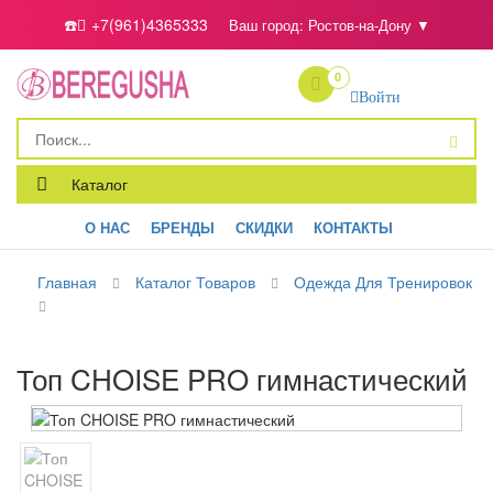
☎️
+7(961)4365333
Ваш город:
Ростов-на-Дону
▼
0
Войти
Каталог
О НАС
БРЕНДЫ
СКИДКИ
КОНТАКТЫ
Главная
Каталог Товаров
Одежда Для Тренировок
Топ CHOISE PRO гимнастический