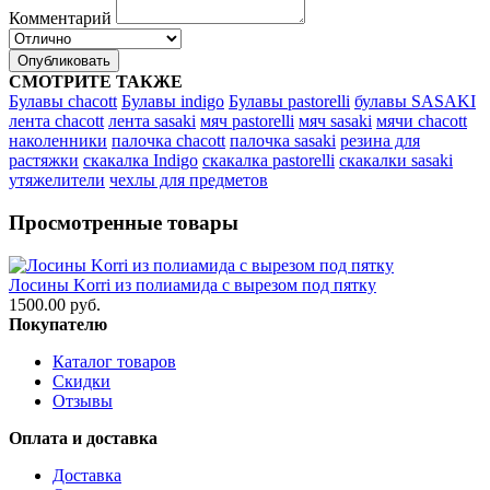
Комментарий
Опубликовать
СМОТРИТЕ ТАКЖЕ
Булавы chacott
Булавы indigo
Булавы pastorelli
булавы SASAKI
лента chacott
лента sasaki
мяч pastorelli
мяч sasaki
мячи chacott
наколенники
палочка chacott
палочка sasaki
резина для
растяжки
скакалка Indigo
скакалка pastorelli
скакалки sasaki
утяжелители
чехлы для предметов
Просмотренные товары
Лосины Korri из полиамида с вырезом под пятку
1500.00 руб.
Покупателю
Каталог товаров
Скидки
Отзывы
Оплата и доставка
Доставка