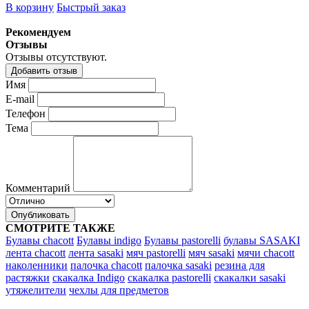
В корзину
Быстрый заказ
Рекомендуем
Отзывы
Отзывы отсутствуют.
Добавить отзыв
Имя
E-mail
Телефон
Тема
Комментарий
Опубликовать
СМОТРИТЕ ТАКЖЕ
Булавы chacott
Булавы indigo
Булавы pastorelli
булавы SASAKI
лента chacott
лента sasaki
мяч pastorelli
мяч sasaki
мячи chacott
наколенники
палочка chacott
палочка sasaki
резина для
растяжки
скакалка Indigo
скакалка pastorelli
скакалки sasaki
утяжелители
чехлы для предметов