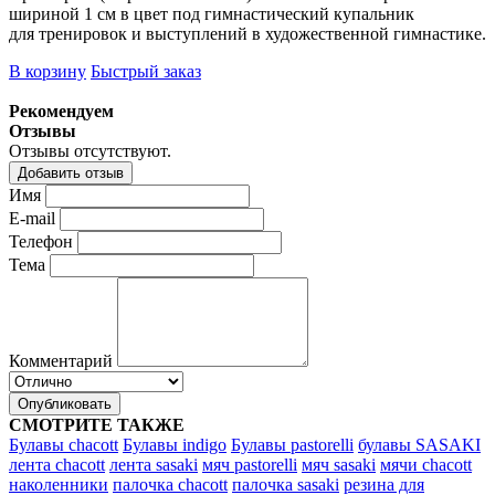
шириной 1 см в цвет под гимнастический купальник
для тренировок и выступлений в художественной гимнастике.
В корзину
Быстрый заказ
Рекомендуем
Отзывы
Отзывы отсутствуют.
Добавить отзыв
Имя
E-mail
Телефон
Тема
Комментарий
Опубликовать
СМОТРИТЕ ТАКЖЕ
Булавы chacott
Булавы indigo
Булавы pastorelli
булавы SASAKI
лента chacott
лента sasaki
мяч pastorelli
мяч sasaki
мячи chacott
наколенники
палочка chacott
палочка sasaki
резина для