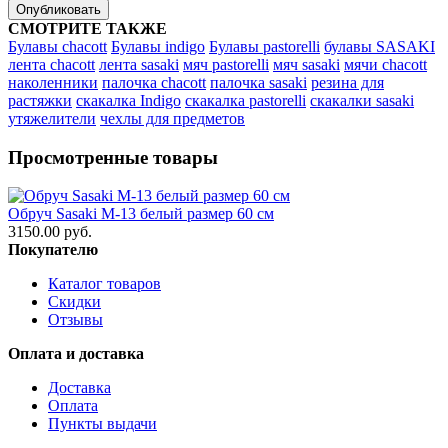
Опубликовать
СМОТРИТЕ ТАКЖЕ
Булавы chacott
Булавы indigo
Булавы pastorelli
булавы SASAKI
лента chacott
лента sasaki
мяч pastorelli
мяч sasaki
мячи chacott
наколенники
палочка chacott
палочка sasaki
резина для
растяжки
скакалка Indigo
скакалка pastorelli
скакалки sasaki
утяжелители
чехлы для предметов
Просмотренные товары
Обруч Sasaki M-13 белый размер 60 см
3150.00 руб.
Покупателю
Каталог товаров
Скидки
Отзывы
Оплата и доставка
Доставка
Оплата
Пункты выдачи