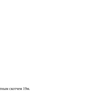
итным скотчем 19м.