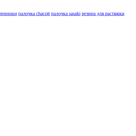
ленники
палочка chacott
палочка sasaki
резина для растяжки