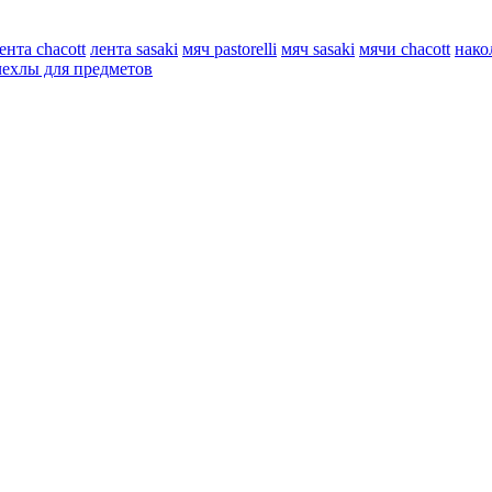
ента chacott
лента sasaki
мяч pastorelli
мяч sasaki
мячи chacott
нако
чехлы для предметов