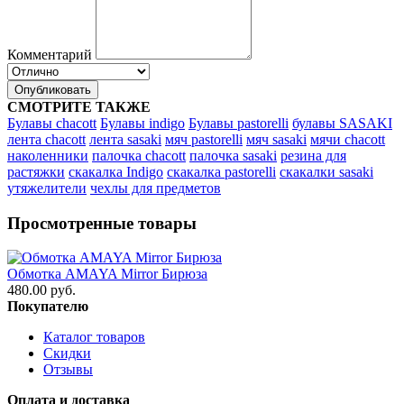
Комментарий
Опубликовать
СМОТРИТЕ ТАКЖЕ
Булавы chacott
Булавы indigo
Булавы pastorelli
булавы SASAKI
лента chacott
лента sasaki
мяч pastorelli
мяч sasaki
мячи chacott
наколенники
палочка chacott
палочка sasaki
резина для
растяжки
скакалка Indigo
скакалка pastorelli
скакалки sasaki
утяжелители
чехлы для предметов
Просмотренные товары
Обмотка AMAYA Mirror Бирюза
480.00 руб.
Покупателю
Каталог товаров
Скидки
Отзывы
Оплата и доставка