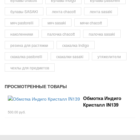
Булавы chacott
Булавы indigo
Булавы pastorelli
булавы SASAKI
лента chacott
лента sasaki
мяч pastorelli
мяч sasaki
мячи chacott
наколенники
палочка chacott
палочка sasaki
резина для растяжки
скакалка Indigo
скакалка pastorelli
скакалки sasaki
утяжелители
чехлы для предметов
ПРОСМОТРЕННЫЕ ТОВАРЫ
Обмотка Индиго
Кристалл IN139
500.00 руб.