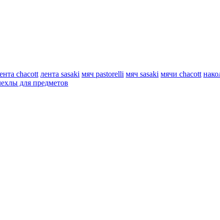
ента chacott
лента sasaki
мяч pastorelli
мяч sasaki
мячи chacott
нако
чехлы для предметов