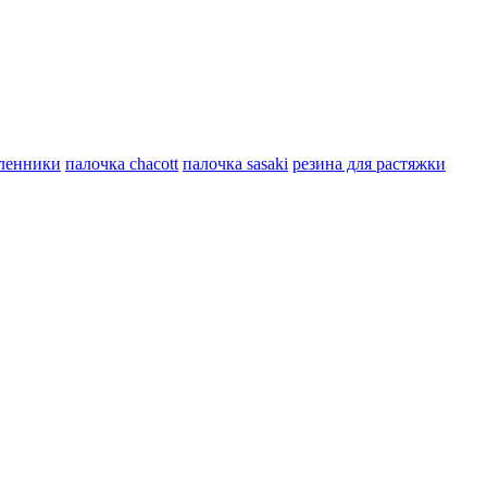
ленники
палочка chacott
палочка sasaki
резина для растяжки