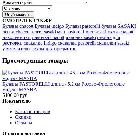
Комментарий
Опубликовать
СМОТРИТЕ ТАКЖЕ
Булавы chacott
Булавы indigo
Булавы pastorelli
булавы SASAKI
лента chacott
лента sasaki
мяч pastorelli
мяч sasaki
мячи chacott
наколенники
палочка chacott
палочка sasaki
резина для
растяжки
скакалка Indigo
скакалка pastorelli
скакалки sasaki
утяжелители
чехлы для предметов
Просмотренные товары
Булавы PASTORELLI длина 45,2 см Розово-Фиолетовые
модель MASHA
5100.00 руб.
Покупателю
Каталог товаров
Скидки
Отзывы
Оплата и доставка