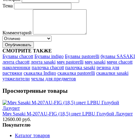
Тема
Комментарий
Опубликовать
СМОТРИТЕ ТАКЖЕ
Булавы chacott
Булавы indigo
Булавы pastorelli
булавы SASAKI
лента chacott
лента sasaki
мяч pastorelli
мяч sasaki
мячи chacott
наколенники
палочка chacott
палочка sasaki
резина для
растяжки
скакалка Indigo
скакалка pastorelli
скакалки sasaki
утяжелители
чехлы для предметов
Просмотренные товары
Мяч Sasaki M-207AU-FIG (18,5) цвет LPBU Голубой Лазурит
12600.00 руб.
Покупателю
Каталог товаров