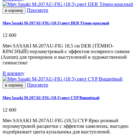
Просмотр
в корзину
Мяч Sasaki M-207AU-FIG (18,5) цвет DER Тёмно-красный
12 600
Мяч SASAKI M-207AU-FIG 18,5 см DER
(ТЁМНО
-
КРАСНЫЙ)
перламутровый-с
эффектом полярного сияния
(Aurum
) для тренировок и выступлений в художественной
гимнастике
В корзину
Просмотр
в корзину
Мяч Sasaki M-207AU-FIG (18,5) цвет CYP Вишнёвый
12 600
Мяч SASAKI M-207AU-FIG
(18
,5) CYP Ярко розовый
перламутровой расцветки с эффектом хамелеона, выгодно
подчёркивает цвета купальника для выступлений.