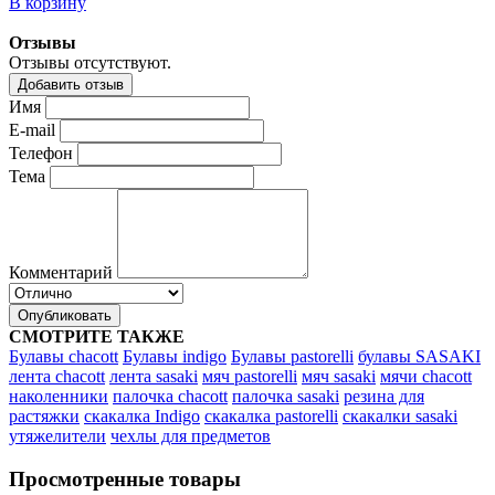
В корзину
Отзывы
Отзывы отсутствуют.
Добавить отзыв
Имя
E-mail
Телефон
Тема
Комментарий
Опубликовать
СМОТРИТЕ ТАКЖЕ
Булавы chacott
Булавы indigo
Булавы pastorelli
булавы SASAKI
лента chacott
лента sasaki
мяч pastorelli
мяч sasaki
мячи chacott
наколенники
палочка chacott
палочка sasaki
резина для
растяжки
скакалка Indigo
скакалка pastorelli
скакалки sasaki
утяжелители
чехлы для предметов
Просмотренные товары