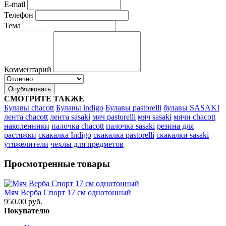
E-mail
Телефон
Тема
Комментарий
Опубликовать
СМОТРИТЕ ТАКЖЕ
Булавы chacott
Булавы indigo
Булавы pastorelli
булавы SASAKI
лента chacott
лента sasaki
мяч pastorelli
мяч sasaki
мячи chacott
наколенники
палочка chacott
палочка sasaki
резина для
растяжки
скакалка Indigo
скакалка pastorelli
скакалки sasaki
утяжелители
чехлы для предметов
Просмотренные товары
Мяч Верба Спорт 17 см однотонный
950.00 руб.
Покупателю