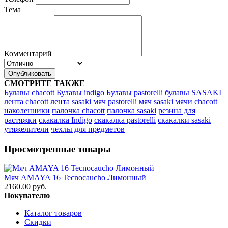
Тема
Комментарий
Опубликовать
СМОТРИТЕ ТАКЖЕ
Булавы chacott
Булавы indigo
Булавы pastorelli
булавы SASAKI
лента chacott
лента sasaki
мяч pastorelli
мяч sasaki
мячи chacott
наколенники
палочка chacott
палочка sasaki
резина для
растяжки
скакалка Indigo
скакалка pastorelli
скакалки sasaki
утяжелители
чехлы для предметов
Просмотренные товары
Мяч AMAYA 16 Tecnocaucho Лимонный
2160.00 руб.
Покупателю
Каталог товаров
Скидки