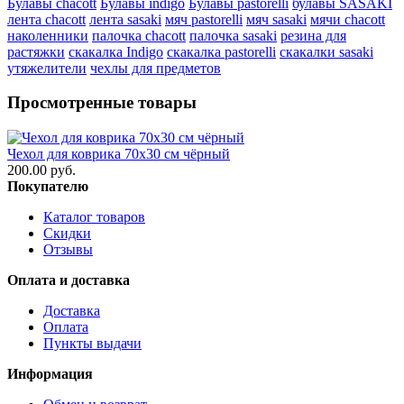
Булавы chacott
Булавы indigo
Булавы pastorelli
булавы SASAKI
лента chacott
лента sasaki
мяч pastorelli
мяч sasaki
мячи chacott
наколенники
палочка chacott
палочка sasaki
резина для
растяжки
скакалка Indigo
скакалка pastorelli
скакалки sasaki
утяжелители
чехлы для предметов
Просмотренные товары
Чехол для коврика 70х30 см чёрный
200.00 руб.
Покупателю
Каталог товаров
Скидки
Отзывы
Оплата и доставка
Доставка
Оплата
Пункты выдачи
Информация