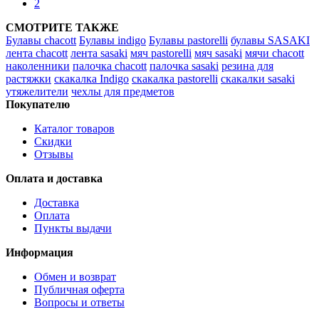
2
СМОТРИТЕ ТАКЖЕ
Булавы chacott
Булавы indigo
Булавы pastorelli
булавы SASAKI
лента chacott
лента sasaki
мяч pastorelli
мяч sasaki
мячи chacott
наколенники
палочка chacott
палочка sasaki
резина для
растяжки
скакалка Indigo
скакалка pastorelli
скакалки sasaki
утяжелители
чехлы для предметов
Покупателю
Каталог товаров
Скидки
Отзывы
Оплата и доставка
Доставка
Оплата
Пункты выдачи
Информация
Обмен и возврат
Публичная оферта
Вопросы и ответы