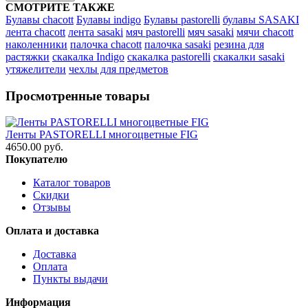
СМОТРИТЕ ТАКЖЕ
Булавы chacott
Булавы indigo
Булавы pastorelli
булавы SASAKI
лента chacott
лента sasaki
мяч pastorelli
мяч sasaki
мячи chacott
наколенники
палочка chacott
палочка sasaki
резина для
растяжки
скакалка Indigo
скакалка pastorelli
скакалки sasaki
утяжелители
чехлы для предметов
Просмотренные товары
Ленты PASTORELLI многоцветные FIG
4650.00 руб.
Покупателю
Каталог товаров
Скидки
Отзывы
Оплата и доставка
Доставка
Оплата
Пункты выдачи
Информация