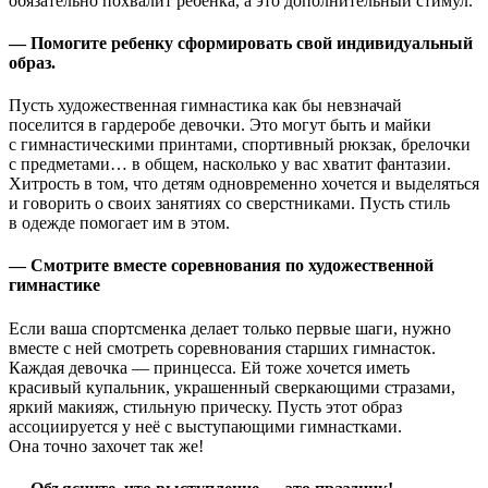
обязательно похвалит ребенка, а это дополнительный стимул.
— Помогите ребенку сформировать свой индивидуальный
образ.
Пусть художественная гимнастика как бы невзначай
поселится в гардеробе девочки. Это могут быть и майки
с гимнастическими принтами, спортивный рюкзак, брелочки
с предметами… в общем, насколько у вас хватит фантазии.
Хитрость в том, что детям одновременно хочется и выделяться
и говорить о своих занятиях со сверстниками. Пусть стиль
в одежде помогает им в этом.
— Смотрите вместе соревнования по художественной
гимнастике
Если ваша спортсменка делает только первые шаги, нужно
вместе с ней смотреть соревнования старших гимнасток.
Каждая девочка — принцесса. Ей тоже хочется иметь
красивый купальник, украшенный сверкающими стразами,
яркий макияж, стильную прическу. Пусть этот образ
ассоциируется у неё с выступающими гимнастками.
Она точно захочет так же!